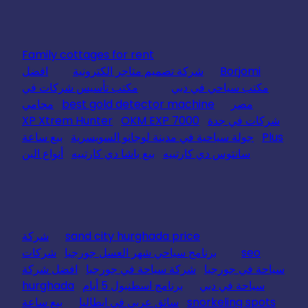
Family cottages for rent
Borjomi
شركة تصميم متاجر الكترونية
افضل
مكتب سياحي في دبي
مكتب تأسيس شركات في
مصر
best gold detector machine
محامي
شركات في جدة
OKM EXP 7000
XP Xtrem Hunter
Plus
جولة سياحية في مدينة لوجانو السويسرية
بيع ساعة
سانتوس دي كارتييه
بيع باشا دي كارتييه
أنواع البن
sand city hurghada price
شركة
seo
برنامج سياحي شهر العسل جورجيا
شركات
سياحة في جورجيا
شركة سياحة في جورجيا
افضل شركة
سياحة في دبي
برنامج اسطنبول 5 أيام
hurghada
snorkeling spots
سائق عربي في ايطاليا
بيع ساعة