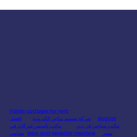
Family cottages for rent
Borjomi
شركة تصميم متاجر الكترونية
افضل
مكتب سياحي في دبي
مكتب تأسيس شركات في
مصر
best gold detector machine
محامي