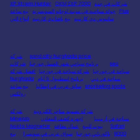
شركات في جدة
OKM EXP 7000
XP Xtrem Hunter
Plus
جولة سياحية في مدينة لوجانو السويسرية
بيع ساعة
سانتوس دي كارتييه
بيع باشا دي كارتييه
أنواع البن
sand city hurghada price
شركة
seo
برنامج سياحي شهر العسل جورجيا
شركات
سياحة في جورجيا
شركة سياحة في جورجيا
افضل شركة
سياحة في دبي
برنامج اسطنبول 5 أيام
hurghada
snorkeling spots
سائق عربي في ايطاليا
بيع ساعة
رولكس
شركة تصميم متاجر الكترونية
شركة
سياحة في أرمينيا
اجهزة كشف المعادن
Minelab
Safari
بيوت للبيع
عمال نظافة
Nokta Magnetar
9000
باكورياني جورجيا
سواق عربي في سويسرا
بيع