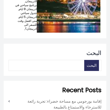
لاذربيجان,
برنامج سياحي في
اذربيجان 8 ايام,
جدول سياحي
اذربيجان 5 ايام,
متى افضل وقت
للسفر الى
اذربيجان؟,
البحث
البحث
Recent Posts
إقامة بورجومي مع مساحة خضراء: تجربة رائعة
للاسترخاء والاستمتاع بالطبيعة