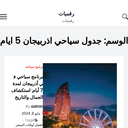
Ski
رقميات
t
رقميات
conten
الوسم:
جدول سياحي اذربيجان 5 ايام
برامج سياحة
برنامج سياحي ف
ي أذربيجان لمدة
7 أيام: استكشاف
الجمال والتاريخ
By
admin
|
مايو 9, 2024
Tags -
|
افضل اوقات السفر