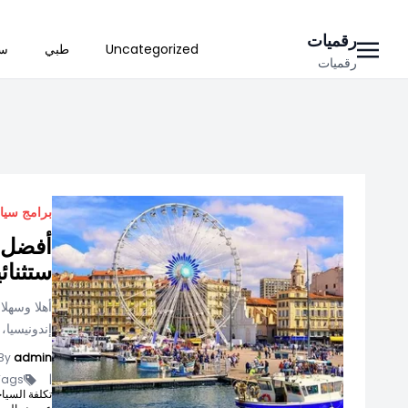
Ski
رقميات
Uncategorized
طبي
سي
t
رقميات
conten
برامج سيا
أفضل ش
ستثنائي
أهلا وسهلا
إندونيسيا،
By
admin
ags -
|
تكلفة السيا