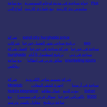
Plus
جولة سياحية في مدينة لوجانو السويسرية
بيع ساعة
سانتوس دي كارتييه
بيع باشا دي كارتييه
أنواع البن
sand city hurghada price
شركة
seo
برنامج سياحي شهر العسل جورجيا
شركات
سياحة في جورجيا
شركة سياحة في جورجيا
افضل شركة
سياحة في دبي
برنامج اسطنبول 5 أيام
hurghada
snorkeling spots
سائق عربي في ايطاليا
بيع ساعة
رولكس
شركة تصميم متاجر الكترونية
شركة
سياحة في أرمينيا
اجهزة كشف المعادن
Minelab
Safari
بيوت للبيع
عمال نظافة
Nokta Magnetar
9000
باكورياني جورجيا
سواق عربي في سويسرا
بيع
ساعة بريتلينج
مقاول تكسير وترميم