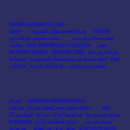
Family cottages for rent
Borjomi
شركة تصميم متاجر الكترونية
افضل
مكتب سياحي في دبي
مكتب تأسيس شركات في
مصر
best gold detector machine
محامي
شركات في جدة
OKM EXP 7000
XP Xtrem Hunter
Plus
جولة سياحية في مدينة لوجانو السويسرية
بيع ساعة
سانتوس دي كارتييه
بيع باشا دي كارتييه
أنواع البن
sand city hurghada price
شركة
seo
برنامج سياحي شهر العسل جورجيا
شركات
سياحة في جورجيا
شركة سياحة في جورجيا
افضل شركة
سياحة في دبي
برنامج اسطنبول 5 أيام
hurghada
snorkeling spots
سائق عربي في ايطاليا
بيع ساعة