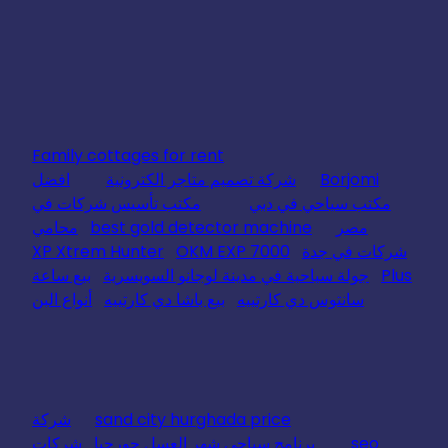
Family cottages for rent
Borjomi
شركة تصميم متاجر الكترونية
افضل
مكتب سياحي في دبي
مكتب تأسيس شركات في
مصر
best gold detector machine
محامي
شركات في جدة
OKM EXP 7000
XP Xtrem Hunter
Plus
جولة سياحية في مدينة لوجانو السويسرية
بيع ساعة
سانتوس دي كارتييه
بيع باشا دي كارتييه
أنواع البن
sand city hurghada price
شركة
seo
برنامج سياحي شهر العسل جورجيا
شركات