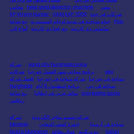
مصر
best gold detector machine
محامي
شركات في جدة
OKM EXP 7000
XP Xtrem Hunter
Plus
جولة سياحية في مدينة لوجانو السويسرية
بيع ساعة
سانتوس دي كارتييه
بيع باشا دي كارتييه
أنواع البن
sand city hurghada price
شركة
seo
برنامج سياحي شهر العسل جورجيا
شركات
سياحة في جورجيا
شركة سياحة في جورجيا
افضل شركة
سياحة في دبي
برنامج اسطنبول 5 أيام
hurghada
snorkeling spots
سائق عربي في ايطاليا
بيع ساعة
رولكس
شركة تصميم متاجر الكترونية
شركة
سياحة في أرمينيا
اجهزة كشف المعادن
Minelab
Safari
بيوت للبيع
عمال نظافة
Nokta Magnetar