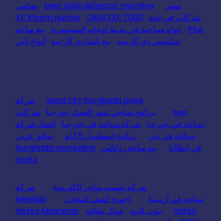
مصر
best gold detector machine
محامي
شركات في جدة
OKM EXP 7000
XP Xtrem Hunter
Plus
جولة سياحية في مدينة لوجانو السويسرية
بيع ساعة
سانتوس دي كارتييه
بيع باشا دي كارتييه
أنواع البن
sand city hurghada price
شركة
seo
برنامج سياحي شهر العسل جورجيا
شركات
سياحة في جورجيا
شركة سياحة في جورجيا
افضل شركة
سياحة في دبي
برنامج اسطنبول 5 أيام
سائق عربي
في ايطاليا
بيع ساعة رولكس
hurghada snorkeling
spots
شركة تصميم متاجر الكترونية
شركة
سياحة في أرمينيا
اجهزة كشف المعادن
Minelab
Safari
بيوت للبيع
عمال نظافة
Nokta Magnetar