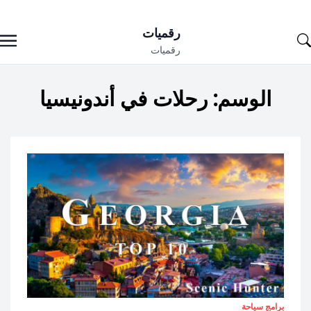
Ski
رقميات
t
رقميات
conten
الوسم:
رحلات في أندونيسيا
برامج سياحة