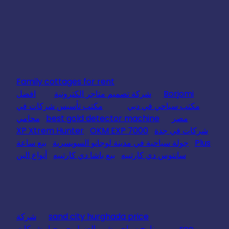
Family cottages for rent
Borjomi
شركة تصميم متاجر الكترونية
افضل
مكتب سياحي في دبي
مكتب تأسيس شركات في
مصر
best gold detector machine
محامي
شركات في جدة
OKM EXP 7000
XP Xtrem Hunter
Plus
جولة سياحية في مدينة لوجانو السويسرية
بيع ساعة
سانتوس دي كارتييه
بيع باشا دي كارتييه
أنواع البن
sand city hurghada price
شركة
seo
برنامج سياحي شهر العسل جورجيا
شركات