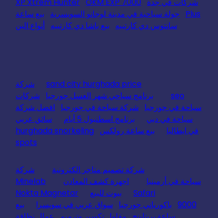
شركات في جدة
OKM EXP 7000
XP Xtrem Hunter
Plus
جولة سياحية في مدينة لوجانو السويسرية
بيع ساعة
سانتوس دي كارتييه
بيع باشا دي كارتييه
أنواع البن
sand city hurghada price
شركة
seo
برنامج سياحي شهر العسل جورجيا
شركات
سياحة في جورجيا
شركة سياحة في جورجيا
افضل شركة
سياحة في دبي
برنامج اسطنبول 5 أيام
سائق عربي
في ايطاليا
بيع ساعة رولكس
hurghada snorkeling
spots
شركة تصميم متاجر الكترونية
شركة
سياحة في أرمينيا
اجهزة كشف المعادن
Minelab
Safari
بيوت للبيع
Nokta Magnetar
9000
باكورياني جورجيا
سواق عربي في سويسرا
بيع
ساعة بريتلينج
مقاول تكسير وترميم
عمال نظافة