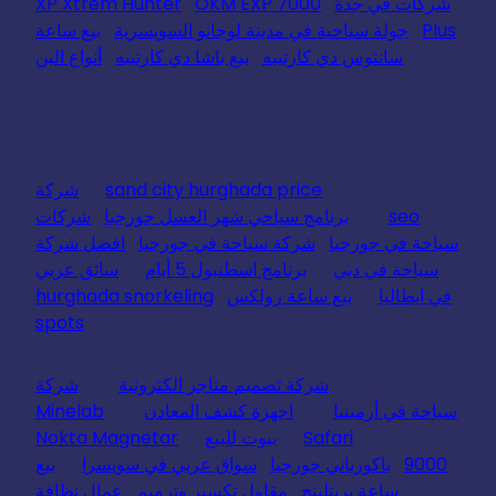
شركات في جدة
OKM EXP 7000
XP Xtrem Hunter
Plus
جولة سياحية في مدينة لوجانو السويسرية
بيع ساعة
سانتوس دي كارتييه
بيع باشا دي كارتييه
أنواع البن
sand city hurghada price
شركة
seo
برنامج سياحي شهر العسل جورجيا
شركات
سياحة في جورجيا
شركة سياحة في جورجيا
افضل شركة
سياحة في دبي
برنامج اسطنبول 5 أيام
سائق عربي
في ايطاليا
بيع ساعة رولكس
hurghada snorkeling
spots
شركة تصميم متاجر الكترونية
شركة
سياحة في أرمينيا
اجهزة كشف المعادن
Minelab
Safari
بيوت للبيع
Nokta Magnetar
9000
باكورياني جورجيا
سواق عربي في سويسرا
بيع
ساعة بريتلينج
مقاول تكسير وترميم
عمال نظافة