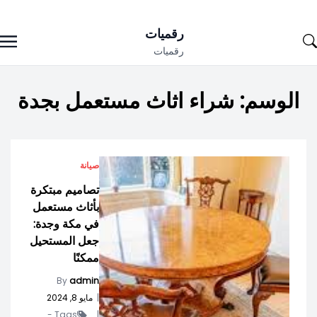
Ski
رقميات
t
رقميات
conten
الوسم:
شراء اثاث مستعمل بجدة
صيانة
تصاميم مبتكرة
بأثاث مستعمل
في مكة وجدة:
جعل المستحيل
ممكنًا
By
admin
|
مايو 8, 2024
Tags -
|