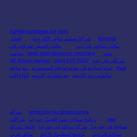
Family cottages for rent
Borjomi
شركة تصميم متاجر الكترونية
افضل
مكتب سياحي في دبي
مكتب تأسيس شركات في
مصر
best gold detector machine
محامي
شركات في جدة
OKM EXP 7000
XP Xtrem Hunter
Plus
جولة سياحية في مدينة لوجانو السويسرية
بيع ساعة
سانتوس دي كارتييه
بيع باشا دي كارتييه
أنواع البن
sand city hurghada price
شركة
seo
برنامج سياحي شهر العسل جورجيا
شركات
سياحة في جورجيا
شركة سياحة في جورجيا
افضل شركة
سياحة في دبي
برنامج اسطنبول 5 أيام
سائق عربي