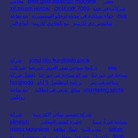
مصر
best gold detector machine
محامي
شركات في جدة
OKM EXP 7000
XP Xtrem Hunter
Plus
جولة سياحية في مدينة لوجانو السويسرية
بيع ساعة
سانتوس دي كارتييه
بيع باشا دي كارتييه
أنواع البن
sand city hurghada price
شركة
seo
برنامج سياحي شهر العسل جورجيا
شركات
سياحة في جورجيا
شركة سياحة في جورجيا
افضل شركة
سياحة في دبي
برنامج اسطنبول 5 أيام
hurghada
snorkeling spots
سائق عربي في ايطاليا
بيع ساعة
رولكس
شركة تصميم متاجر الكترونية
شركة
سياحة في أرمينيا
اجهزة كشف المعادن
Minelab
Safari
بيوت للبيع
عمال نظافة
Nokta Magnetar
9000
باكورياني جورجيا
سواق عربي في سويسرا
بيع