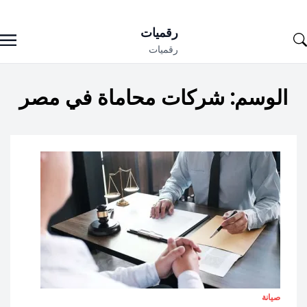
Ski
رقميات
t
رقميات
conten
الوسم:
شركات محاماة في مصر
صيانة