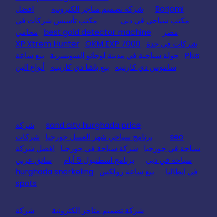
Borjomi
شركة تصميم متاجر الكترونية
افضل
مكتب سياحي في دبي
مكتب تأسيس شركات في
مصر
best gold detector machine
محامي
شركات في جدة
OKM EXP 7000
XP Xtrem Hunter
Plus
جولة سياحية في مدينة لوجانو السويسرية
بيع ساعة
سانتوس دي كارتييه
بيع باشا دي كارتييه
أنواع البن
sand city hurghada price
شركة
seo
برنامج سياحي شهر العسل جورجيا
شركات
سياحة في جورجيا
شركة سياحة في جورجيا
افضل شركة
سياحة في دبي
برنامج اسطنبول 5 أيام
سائق عربي
في ايطاليا
بيع ساعة رولكس
hurghada snorkeling
spots
شركة تصميم متاجر الكترونية
شركة