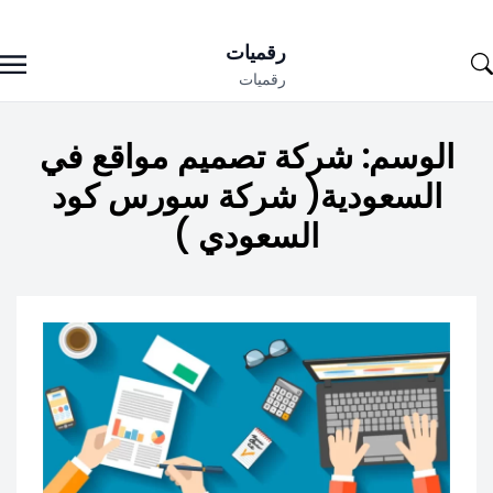
Ski
رقميات
t
رقميات
conten
الوسم:
شركة تصميم مواقع في
السعودية( شركة سورس كود
السعودي )