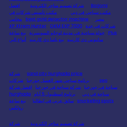
Borjomi
شركة تصميم متاجر الكترونية
افضل
مكتب سياحي في دبي
مكتب تأسيس شركات في
مصر
best gold detector machine
محامي
شركات في جدة
OKM EXP 7000
XP Xtrem Hunter
Plus
جولة سياحية في مدينة لوجانو السويسرية
بيع ساعة
سانتوس دي كارتييه
بيع باشا دي كارتييه
أنواع البن
sand city hurghada price
شركة
seo
برنامج سياحي شهر العسل جورجيا
شركات
سياحة في جورجيا
شركة سياحة في جورجيا
افضل شركة
سياحة في دبي
برنامج اسطنبول 5 أيام
hurghada
snorkeling spots
سائق عربي في ايطاليا
بيع ساعة
رولكس
شركة تصميم متاجر الكترونية
شركة