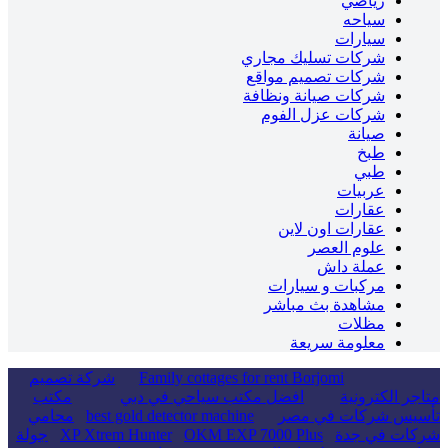
رياضي
سياحه
سيارات
شركات تسليك مجاري
شركات تصميم مواقع
شركات صيانة ونظافة
شركات عزل الفوم
صيانة
طبخ
طبي
عربيات
عقارات
عقارات اون لاين
علوم العصر
عملة داش
مركبات و سيارات
مشاهدة بث مباشر
مظلات
معلومة سريعة
Family cottages for rent Borjomi
شركة تصميم
متاجر الكترونية
افضل مكتب سياحي في دبي
مكتب
تأسيس شركات في مصر
best gold detector machine
محامي
شركات في جدة
OKM EXP 7000 Plus
XP Xtrem Hunter
جولة