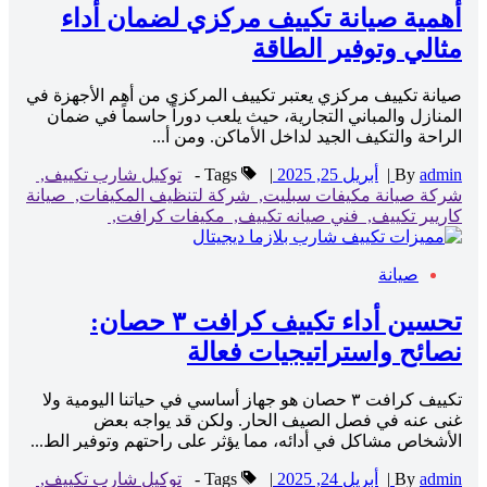
أهمية صيانة تكييف مركزي لضمان أداء
مثالي وتوفير الطاقة
صيانة تكييف مركزي يعتبر تكييف المركزي من أهم الأجهزة في
المنازل والمباني التجارية، حيث يلعب دوراً حاسماً في ضمان
الراحة والتكيف الجيد لداخل الأماكن. ومن أ...
admin
By
|
أبريل 25, 2025
|
Tags -
توكيل شارب تكييف,
شركة صيانة مكيفات سبليت,
شركة لتنظيف المكيفات,
صيانة
كاريير تكييف,
فني صيانه تكييف,
مكيفات كرافت,
صيانة
تحسين أداء تكييف كرافت ٣ حصان:
نصائح واستراتيجيات فعالة
تكييف كرافت ٣ حصان هو جهاز أساسي في حياتنا اليومية ولا
غنى عنه في فصل الصيف الحار. ولكن قد يواجه بعض
الأشخاص مشاكل في أدائه، مما يؤثر على راحتهم وتوفير الط...
admin
By
|
أبريل 24, 2025
|
Tags -
توكيل شارب تكييف,