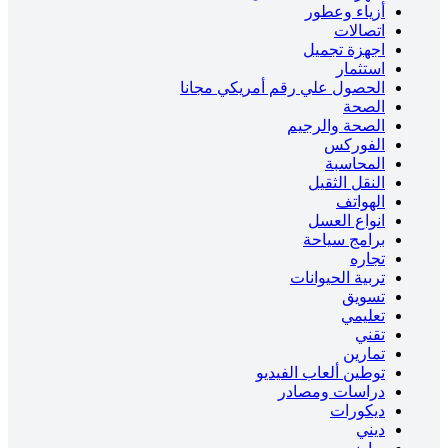
أزياء وعطور
اتصالات
اجهزة تجميل
استثمار
الحصول علي رقم أمريكي مجانا
الصحة
الصحة والرجيم
الفوركس
المحاسبة
النقل الثقيل
الهواتف
انواع العسل
برامج سياحة
تجاره
تربية الحيوانات
تسويق
تعليمي
تقني
تمارين
توطين ألعاب الفيديو
دراسات ومصادر
ديكورات
ديني