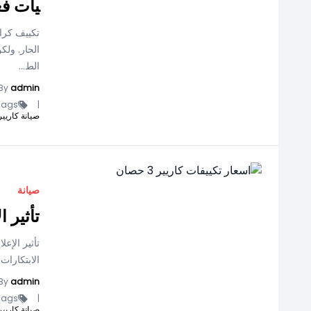
يات فع
الحار. ول
الط...
By
admin
ags -
|
صيانة كاريير
صيانة
تأثير 
تأثير الإع
الابتكارات
By
admin
ags -
|
صيانة كاريير