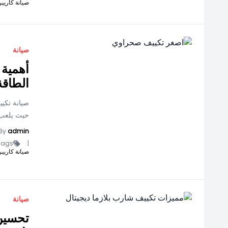
صيانة كاريير
صيانة
أهمية 
الطاقة
صيانة تكيي
حيث يلعب د
By
admin
ags -
|
صيانة كاريير
صيانة