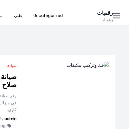
Ski
رقميات
Uncategorized
طبي
سي
t
رقميات
conten
صيانة
صيانة 
صلاح ا
رقم صيانة 
في منزلك 
كاري...
By
admin
ags -
|