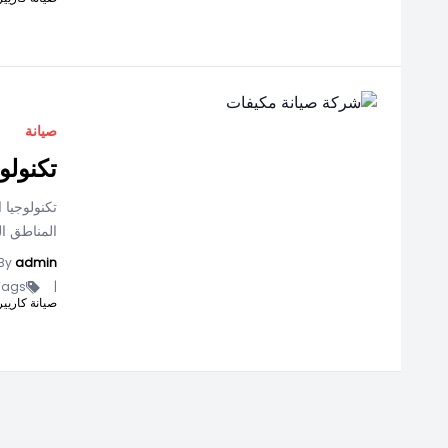
صيانة
تكنولو
تكنولوجيا 
المناطق ال
By
admin
ags -
|
صيانة كاريير