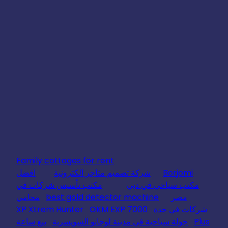
Family cottages for rent
Borjomi
شركة تصميم متاجر الكترونية
افضل
مكتب سياحي في دبي
مكتب تأسيس شركات في
مصر
best gold detector machine
محامي
شركات في جدة
OKM EXP 7000
XP Xtrem Hunter
Plus
جولة سياحية في مدينة لوجانو السويسرية
بيع ساعة