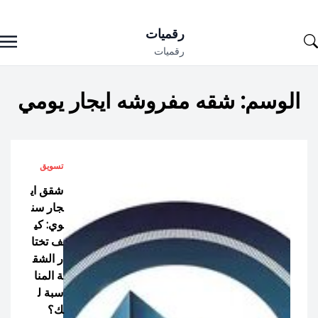
Ski
رقميات
t
رقميات
conten
الوسم:
شقه مفروشه ايجار يومي
تسويق
شقق اي
جار سن
وي: كي
ف تختا
ر الشق
ة المنا
سبة ل
ك؟