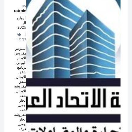
By
admin
|
يوليو
8,
2025
|
Tags -
استوديو
مفروش
للايجار
اليومي,
برنامج
شقق
للايجار,
شقق
مفروشة
للايجار,
شقه
ايجار
يومي,
شقه
مفروشه
ايجار
يومي,
غرف