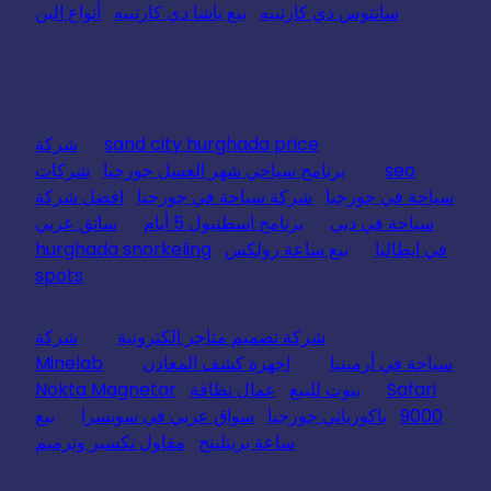
سانتوس دي كارتييه
بيع باشا دي كارتييه
أنواع البن
sand city hurghada price
شركة
seo
برنامج سياحي شهر العسل جورجيا
شركات
سياحة في جورجيا
شركة سياحة في جورجيا
افضل شركة
سياحة في دبي
برنامج اسطنبول 5 أيام
سائق عربي
في ايطاليا
بيع ساعة رولكس
hurghada snorkeling
spots
شركة تصميم متاجر الكترونية
شركة
سياحة في أرمينيا
اجهزة كشف المعادن
Minelab
Safari
بيوت للبيع
عمال نظافة
Nokta Magnetar
9000
باكورياني جورجيا
سواق عربي في سويسرا
بيع
ساعة بريتلينج
مقاول تكسير وترميم