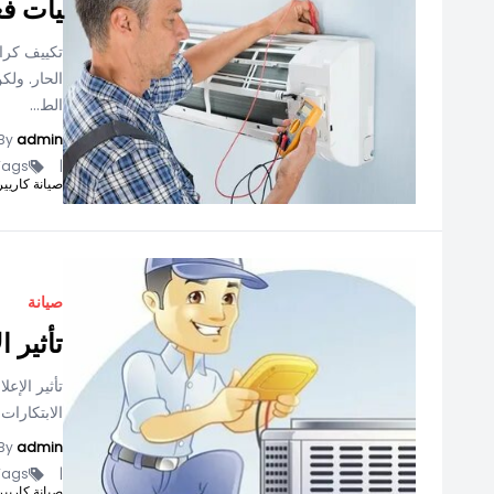
يات فع
الحار. ول
الط...
By
admin
ags -
|
صيانة كاريير
صيانة
تأثير 
تأثير الإع
الابتكارات
By
admin
ags -
|
صيانة كاريير