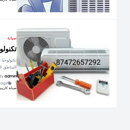
صيانة
تكنولو
تكنولوجيا 
المناطق ال
By
admin
ags -
|
صيانة كاريير