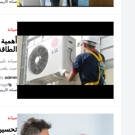
صيانة كاريير
صيانة
أهمية 
الطاقة
صيانة تكيي
حيث يلعب د
By
admin
ags -
|
صيانة كاريير
صيانة