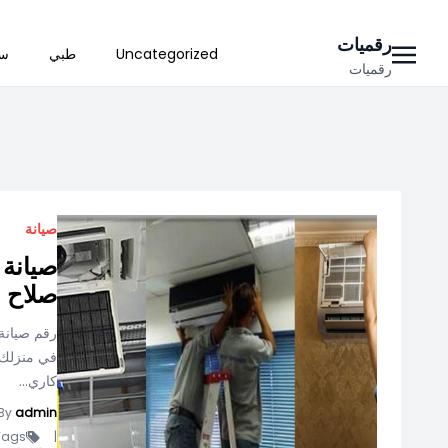
Ski
رقميات
Uncategorized
طبي
سي
t
رقميات
conten
صيانة
صيانة 
صلاح ا
رقم صيانة 
في منزلك 
كاري...
By
admin
ags -
|