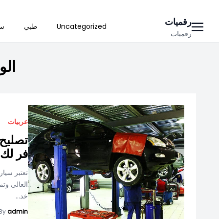
Ski
رقميات
Uncategorized
طبي
سي
t
رقميات
conten
الو
عربيات
تصليح 
فر لك
تعتبر سيار
العالي وتم
خد...
By
admin