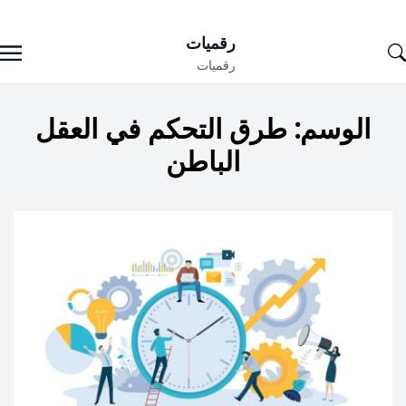
Ski
رقميات
t
رقميات
conten
الوسم:
طرق التحكم في العقل
الباطن