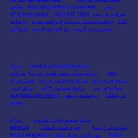
مصر
best gold detector machine
محامي
شركات في جدة
OKM EXP 7000
XP Xtrem Hunter
Plus
جولة سياحية في مدينة لوجانو السويسرية
بيع ساعة
سانتوس دي كارتييه
بيع باشا دي كارتييه
أنواع البن
sand city hurghada price
شركة
seo
برنامج سياحي شهر العسل جورجيا
شركات
سياحة في جورجيا
شركة سياحة في جورجيا
افضل شركة
سياحة في دبي
برنامج اسطنبول 5 أيام
سائق عربي
في ايطاليا
بيع ساعة رولكس
hurghada snorkeling
spots
شركة تصميم متاجر الكترونية
شركة
سياحة في أرمينيا
اجهزة كشف المعادن
Minelab
Safari
بيوت للبيع
عمال نظافة
Nokta Magnetar