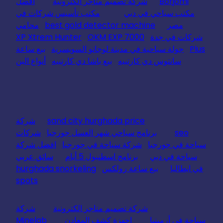
Borjomi
شركة تصميم متاجر الكترونية
افضل
مكتب سياحي في دبي
مكتب تأسيس شركات في
مصر
best gold detector machine
محامي
شركات في جدة
OKM EXP 7000
XP Xtrem Hunter
Plus
جولة سياحية في مدينة لوجانو السويسرية
بيع ساعة
سانتوس دي كارتييه
بيع باشا دي كارتييه
أنواع البن
sand city hurghada price
شركة
seo
برنامج سياحي شهر العسل جورجيا
شركات
سياحة في جورجيا
شركة سياحة في جورجيا
افضل شركة
سياحة في دبي
برنامج اسطنبول 5 أيام
سائق عربي
في ايطاليا
بيع ساعة رولكس
hurghada snorkeling
spots
شركة تصميم متاجر الكترونية
شركة
سياحة في أرمينيا
اجهزة كشف المعادن
Minelab