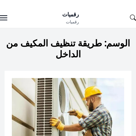
Ski
رقميات
t
رقميات
conten
الوسم:
طريقة تنظيف المكيف من
الداخل