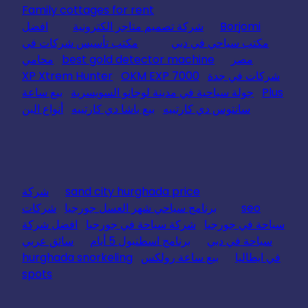
Family cottages for rent
Borjomi
شركة تصميم متاجر الكترونية
افضل
مكتب سياحي في دبي
مكتب تأسيس شركات في
مصر
best gold detector machine
محامي
شركات في جدة
OKM EXP 7000
XP Xtrem Hunter
Plus
جولة سياحية في مدينة لوجانو السويسرية
بيع ساعة
سانتوس دي كارتييه
بيع باشا دي كارتييه
أنواع البن
sand city hurghada price
شركة
seo
برنامج سياحي شهر العسل جورجيا
شركات
سياحة في جورجيا
شركة سياحة في جورجيا
افضل شركة
سياحة في دبي
برنامج اسطنبول 5 أيام
سائق عربي
في ايطاليا
بيع ساعة رولكس
hurghada snorkeling
spots