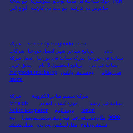
Plus
جولة سياحية في مدينة لوجانو السويسرية
بيع ساعة
سانتوس دي كارتييه
بيع باشا دي كارتييه
أنواع البن
sand city hurghada price
شركة
seo
برنامج سياحي شهر العسل جورجيا
شركات
سياحة في جورجيا
شركة سياحة في جورجيا
افضل شركة
سياحة في دبي
برنامج اسطنبول 5 أيام
سائق عربي
في ايطاليا
بيع ساعة رولكس
hurghada snorkeling
spots
شركة تصميم متاجر الكترونية
شركة
سياحة في أرمينيا
اجهزة كشف المعادن
Minelab
Safari
بيوت للبيع
Nokta Magnetar
9000
باكورياني جورجيا
سواق عربي في سويسرا
بيع
ساعة بريتلينج
مقاول تكسير وترميم
عمال نظافة