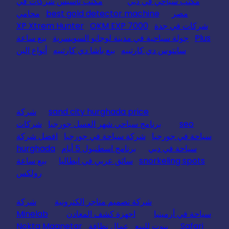
مكتب سياحي في دبي
مكتب تأسيس شركات في
مصر
best gold detector machine
محامي
شركات في جدة
OKM EXP 7000
XP Xtrem Hunter
Plus
جولة سياحية في مدينة لوجانو السويسرية
بيع ساعة
سانتوس دي كارتييه
بيع باشا دي كارتييه
أنواع البن
sand city hurghada price
شركة
seo
برنامج سياحي شهر العسل جورجيا
شركات
سياحة في جورجيا
شركة سياحة في جورجيا
افضل شركة
سياحة في دبي
برنامج اسطنبول 5 أيام
hurghada
snorkeling spots
سائق عربي في ايطاليا
بيع ساعة
رولكس
شركة تصميم متاجر الكترونية
شركة
سياحة في أرمينيا
اجهزة كشف المعادن
Minelab
Safari
بيوت للبيع
عمال نظافة
Nokta Magnetar