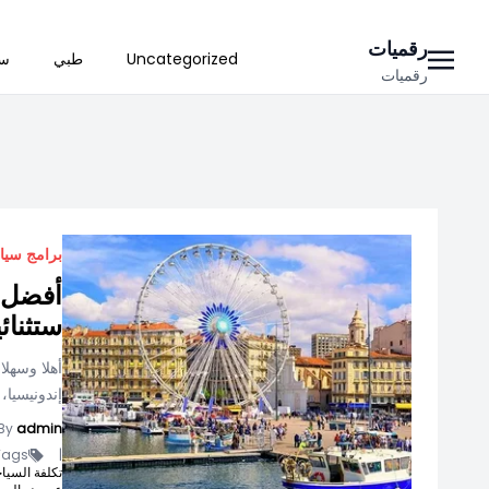
Ski
رقميات
Uncategorized
طبي
سي
t
رقميات
conten
برامج سيا
أفضل ش
ستثنائي
أهلا وسهلا
إندونيسيا،
By
admin
ags -
|
تكلفة السيا