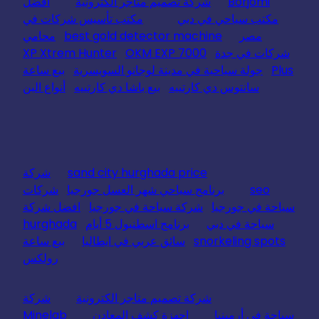
Borjomi
شركة تصميم متاجر الكترونية
افضل
مكتب سياحي في دبي
مكتب تأسيس شركات في
مصر
best gold detector machine
محامي
شركات في جدة
OKM EXP 7000
XP Xtrem Hunter
Plus
جولة سياحية في مدينة لوجانو السويسرية
بيع ساعة
سانتوس دي كارتييه
بيع باشا دي كارتييه
أنواع البن
sand city hurghada price
شركة
seo
برنامج سياحي شهر العسل جورجيا
شركات
سياحة في جورجيا
شركة سياحة في جورجيا
افضل شركة
سياحة في دبي
برنامج اسطنبول 5 أيام
hurghada
snorkeling spots
سائق عربي في ايطاليا
بيع ساعة
رولكس
شركة تصميم متاجر الكترونية
شركة
سياحة في أرمينيا
اجهزة كشف المعادن
Minelab