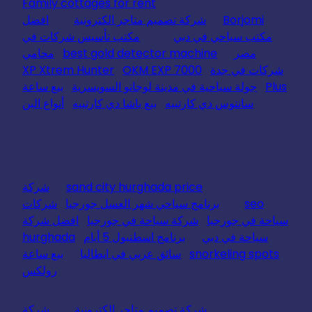
Family cottages for rent
Borjomi
شركة تصميم متاجر الكترونية
افضل
مكتب سياحي في دبي
مكتب تأسيس شركات في
مصر
best gold detector machine
محامي
شركات في جدة
OKM EXP 7000
XP Xtrem Hunter
Plus
جولة سياحية في مدينة لوجانو السويسرية
بيع ساعة
سانتوس دي كارتييه
بيع باشا دي كارتييه
أنواع البن
sand city hurghada price
شركة
seo
برنامج سياحي شهر العسل جورجيا
شركات
سياحة في جورجيا
شركة سياحة في جورجيا
افضل شركة
سياحة في دبي
برنامج اسطنبول 5 أيام
hurghada
snorkeling spots
سائق عربي في ايطاليا
بيع ساعة
رولكس
شركة تصميم متاجر الكترونية
شركة