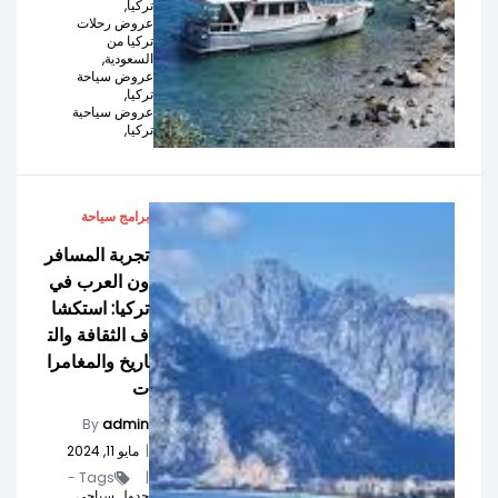
تركيا,
عروض رحلات
تركيا من
السعودية,
عروض سياحة
تركيا,
عروض سياحية
تركيا,
برامج سياحة
تجربة المسافر
ون العرب في
تركيا: استكشا
ف الثقافة والت
اريخ والمغامرا
ت
By
admin
|
مايو 11, 2024
Tags -
|
جدول سياحي