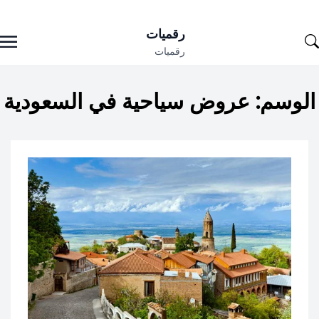
Ski
رقميات
t
رقميات
conten
الوسم:
عروض سياحية في السعودية