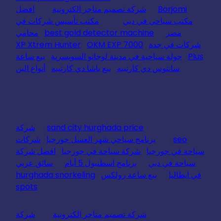
Borjomi
شركة تصميم متاجر الكترونية
افضل
مكتب سياحي في دبي
مكتب تأسيس شركات في
مصر
best gold detector machine
محامي
شركات في جدة
OKM EXP 7000
XP Xtrem Hunter
Plus
جولة سياحية في مدينة لوجانو السويسرية
بيع ساعة
سانتوس دي كارتييه
بيع باشا دي كارتييه
أنواع البن
sand city hurghada price
شركة
seo
برنامج سياحي شهر العسل جورجيا
شركات
سياحة في جورجيا
شركة سياحة في جورجيا
افضل شركة
سياحة في دبي
برنامج اسطنبول 5 أيام
سائق عربي
في ايطاليا
بيع ساعة رولكس
hurghada snorkeling
spots
شركة تصميم متاجر الكترونية
شركة