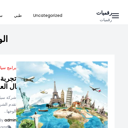
Ski
رقميات
Uncategorized
طبي
سي
t
رقميات
conten
ال
برامج سيا
تجربة
ال العا
شركة سياح
تقدم الشر
الوجها...
By
admin
ags -
|