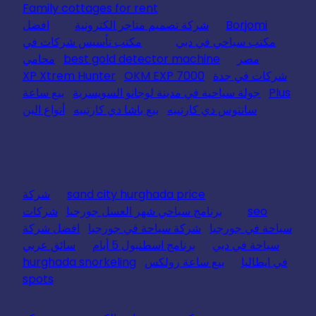
Family cottages for rent
Borjomi
شركة تصميم متاجر الكترونية
افضل
مكتب سياحي في دبي
مكتب تأسيس شركات في
مصر
best gold detector machine
محامي
شركات في جدة
OKM EXP 7000
XP Xtrem Hunter
Plus
جولة سياحية في مدينة لوجانو السويسرية
بيع ساعة
سانتوس دي كارتييه
بيع باشا دي كارتييه
أنواع البن
sand city hurghada price
شركة
seo
برنامج سياحي شهر العسل جورجيا
شركات
سياحة في جورجيا
شركة سياحة في جورجيا
افضل شركة
سياحة في دبي
برنامج اسطنبول 5 أيام
سائق عربي
في ايطاليا
بيع ساعة رولكس
hurghada snorkeling
spots