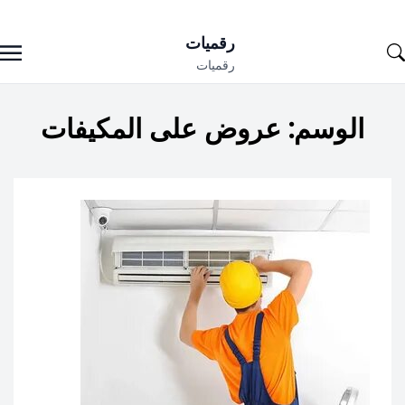
Ski
رقميات
t
رقميات
conten
الوسم:
عروض على المكيفات