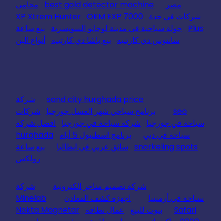
مصر
best gold detector machine
محامي
شركات في جدة
OKM EXP 7000
XP Xtrem Hunter
Plus
جولة سياحية في مدينة لوجانو السويسرية
بيع ساعة
سانتوس دي كارتييه
بيع باشا دي كارتييه
أنواع البن
sand city hurghada price
شركة
seo
برنامج سياحي شهر العسل جورجيا
شركات
سياحة في جورجيا
شركة سياحة في جورجيا
افضل شركة
سياحة في دبي
برنامج اسطنبول 5 أيام
hurghada
snorkeling spots
سائق عربي في ايطاليا
بيع ساعة
رولكس
شركة تصميم متاجر الكترونية
شركة
سياحة في أرمينيا
اجهزة كشف المعادن
Minelab
Safari
بيوت للبيع
عمال نظافة
Nokta Magnetar