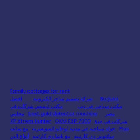
Family cottages for rent
Borjomi
شركة تصميم متاجر الكترونية
افضل
مكتب سياحي في دبي
مكتب تأسيس شركات في
مصر
best gold detector machine
محامي
شركات في جدة
OKM EXP 7000
XP Xtrem Hunter
Plus
جولة سياحية في مدينة لوجانو السويسرية
بيع ساعة
سانتوس دي كارتييه
بيع باشا دي كارتييه
أنواع البن