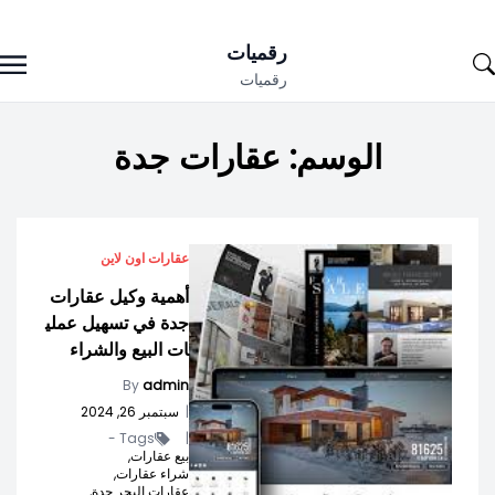
Ski
رقميات
t
رقميات
conten
الوسم:
عقارات جدة
عقارات اون لاين
أهمية وكيل عقارات
جدة في تسهيل عملي
ات البيع والشراء
By
admin
|
سبتمبر 26, 2024
Tags -
|
بيع عقارات,
شراء عقارات,
عقارات البحر جدة,