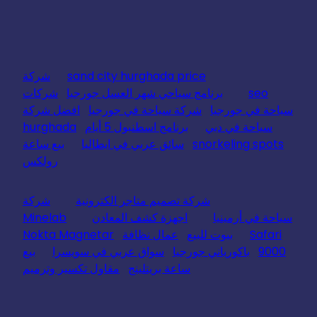
sand city hurghada price
شركة
seo
برنامج سياحي شهر العسل جورجيا
شركات
سياحة في جورجيا
شركة سياحة في جورجيا
افضل شركة
سياحة في دبي
برنامج اسطنبول 5 أيام
hurghada
snorkeling spots
سائق عربي في ايطاليا
بيع ساعة
رولكس
شركة تصميم متاجر الكترونية
شركة
سياحة في أرمينيا
اجهزة كشف المعادن
Minelab
Safari
بيوت للبيع
عمال نظافة
Nokta Magnetar
9000
باكورياني جورجيا
سواق عربي في سويسرا
بيع
ساعة بريتلينج
مقاول تكسير وترميم