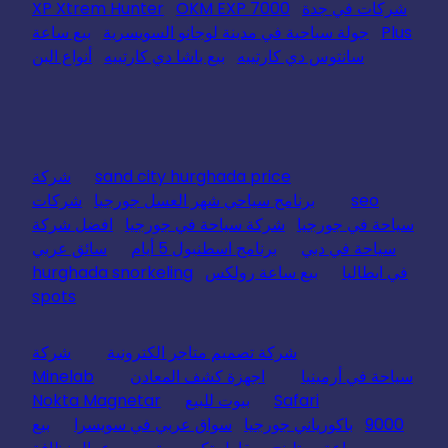
شركات في جدة
OKM EXP 7000
XP Xtrem Hunter
Plus
جولة سياحية في مدينة لوجانو السويسرية
بيع ساعة
سانتوس دي كارتييه
بيع باشا دي كارتييه
أنواع البن
sand city hurghada price
شركة
seo
برنامج سياحي شهر العسل جورجيا
شركات
سياحة في جورجيا
شركة سياحة في جورجيا
افضل شركة
سياحة في دبي
برنامج اسطنبول 5 أيام
سائق عربي
في ايطاليا
بيع ساعة رولكس
hurghada snorkeling
spots
شركة تصميم متاجر الكترونية
شركة
سياحة في أرمينيا
اجهزة كشف المعادن
Minelab
Safari
بيوت للبيع
Nokta Magnetar
9000
باكورياني جورجيا
سواق عربي في سويسرا
بيع