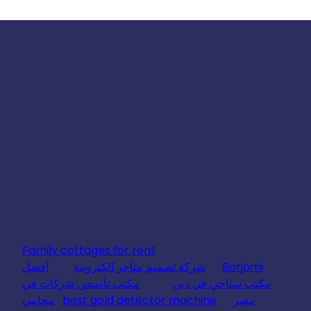
Family cottages for rent
Borjomi
شركة تصميم متاجر الكترونية
افضل
مكتب سياحي في دبي
مكتب تأسيس شركات في
مصر
best gold detector machine
محامي