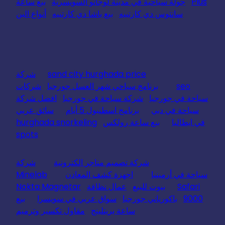
Plus
جولة سياحية في مدينة لوجانو السويسرية
بيع ساعة
سانتوس دي كارتييه
بيع باشا دي كارتييه
أنواع البن
sand city hurghada price
شركة
seo
برنامج سياحي شهر العسل جورجيا
شركات
سياحة في جورجيا
شركة سياحة في جورجيا
افضل شركة
سياحة في دبي
برنامج اسطنبول 5 أيام
سائق عربي
في ايطاليا
بيع ساعة رولكس
hurghada snorkeling
spots
شركة تصميم متاجر الكترونية
شركة
سياحة في أرمينيا
اجهزة كشف المعادن
Minelab
Safari
بيوت للبيع
عمال نظافة
Nokta Magnetar
9000
باكورياني جورجيا
سواق عربي في سويسرا
بيع
ساعة بريتلينج
مقاول تكسير وترميم