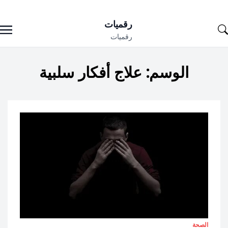
Ski
رقميات
t
رقميات
conten
الوسم:
علاج أفكار سلبية
الصحة