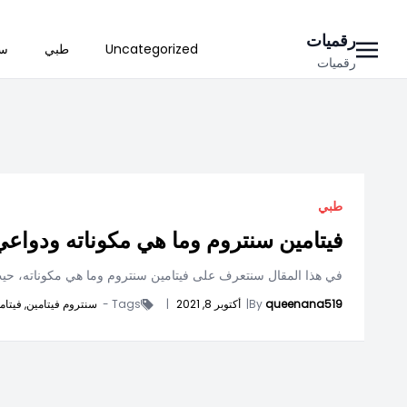
Ski
رقميات
Uncategorized
طبي
سي
t
رقميات
conten
طبي
فيتامين سنتروم وما هي مكوناته ودواعي
في هذا المقال سنتعرف على فيتامين سنتروم وما هي مكوناته، حيث يعتبر 
queenana519
By
|
أكتوبر 8, 2021
|
Tags -
سنتروم فيتامين,
فيتام