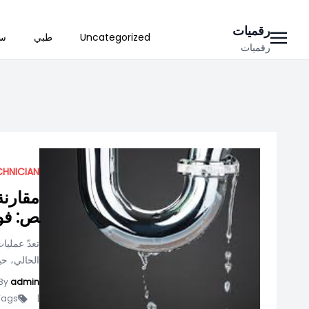
Ski
رقميات
Uncategorized
طبي
سي
t
رقميات
conten
ا
CHNICIAN
مقارنة
ص: فو
تعدّ عمليا
الحالي، حي
By
admin
ags -
|