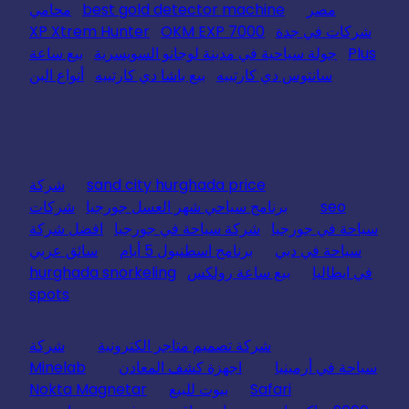
مصر
best gold detector machine
محامي
شركات في جدة
OKM EXP 7000
XP Xtrem Hunter
Plus
جولة سياحية في مدينة لوجانو السويسرية
بيع ساعة
سانتوس دي كارتييه
بيع باشا دي كارتييه
أنواع البن
sand city hurghada price
شركة
seo
برنامج سياحي شهر العسل جورجيا
شركات
سياحة في جورجيا
شركة سياحة في جورجيا
افضل شركة
سياحة في دبي
برنامج اسطنبول 5 أيام
سائق عربي
في ايطاليا
بيع ساعة رولكس
hurghada snorkeling
spots
شركة تصميم متاجر الكترونية
شركة
سياحة في أرمينيا
اجهزة كشف المعادن
Minelab
Safari
بيوت للبيع
Nokta Magnetar