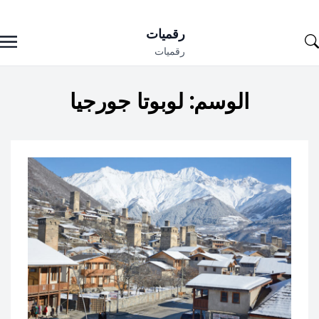
Ski
رقميات
t
رقميات
conten
الوسم:
لوبوتا جورجيا