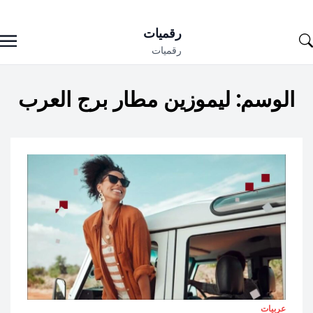
Ski
رقميات
t
رقميات
conten
الوسم:
ليموزين مطار برج العرب
عربيات