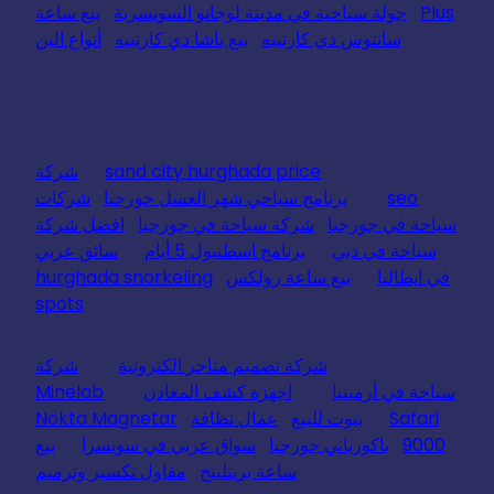
Plus
جولة سياحية في مدينة لوجانو السويسرية
بيع ساعة
سانتوس دي كارتييه
بيع باشا دي كارتييه
أنواع البن
sand city hurghada price
شركة
seo
برنامج سياحي شهر العسل جورجيا
شركات
سياحة في جورجيا
شركة سياحة في جورجيا
افضل شركة
سياحة في دبي
برنامج اسطنبول 5 أيام
سائق عربي
في ايطاليا
بيع ساعة رولكس
hurghada snorkeling
spots
شركة تصميم متاجر الكترونية
شركة
سياحة في أرمينيا
اجهزة كشف المعادن
Minelab
Safari
بيوت للبيع
عمال نظافة
Nokta Magnetar
9000
باكورياني جورجيا
سواق عربي في سويسرا
بيع
ساعة بريتلينج
مقاول تكسير وترميم