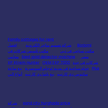
Family cottages for rent
Borjomi
شركة تصميم متاجر الكترونية
افضل
مكتب سياحي في دبي
مكتب تأسيس شركات في
مصر
best gold detector machine
محامي
شركات في جدة
OKM EXP 7000
XP Xtrem Hunter
Plus
جولة سياحية في مدينة لوجانو السويسرية
بيع ساعة
سانتوس دي كارتييه
بيع باشا دي كارتييه
أنواع البن
sand city hurghada price
شركة