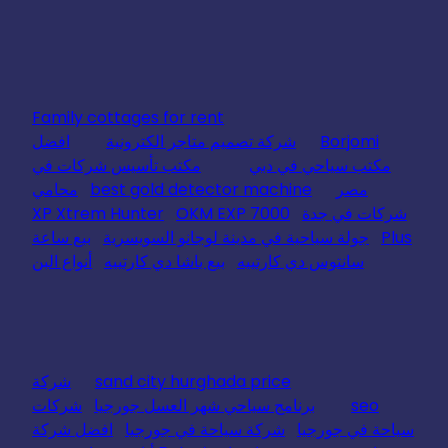
Family cottages for rent
Borjomi
شركة تصميم متاجر الكترونية
افضل
مكتب سياحي في دبي
مكتب تأسيس شركات في
مصر
best gold detector machine
محامي
شركات في جدة
OKM EXP 7000
XP Xtrem Hunter
Plus
جولة سياحية في مدينة لوجانو السويسرية
بيع ساعة
سانتوس دي كارتييه
بيع باشا دي كارتييه
أنواع البن
sand city hurghada price
شركة
seo
برنامج سياحي شهر العسل جورجيا
شركات
سياحة في جورجيا
شركة سياحة في جورجيا
افضل شركة