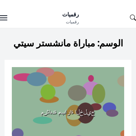
Ski
رقميات
t
رقميات
conten
الوسم:
مباراة مانشستر سيتي