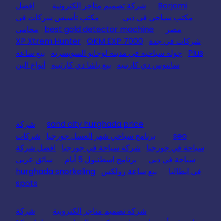
Borjomi
شركة تصميم متاجر الكترونية
افضل
مكتب سياحي في دبي
مكتب تأسيس شركات في
مصر
best gold detector machine
محامي
شركات في جدة
OKM EXP 7000
XP Xtrem Hunter
Plus
جولة سياحية في مدينة لوجانو السويسرية
بيع ساعة
سانتوس دي كارتييه
بيع باشا دي كارتييه
أنواع البن
sand city hurghada price
شركة
seo
برنامج سياحي شهر العسل جورجيا
شركات
سياحة في جورجيا
شركة سياحة في جورجيا
افضل شركة
سياحة في دبي
برنامج اسطنبول 5 أيام
سائق عربي
في ايطاليا
بيع ساعة رولكس
hurghada snorkeling
spots
شركة تصميم متاجر الكترونية
شركة