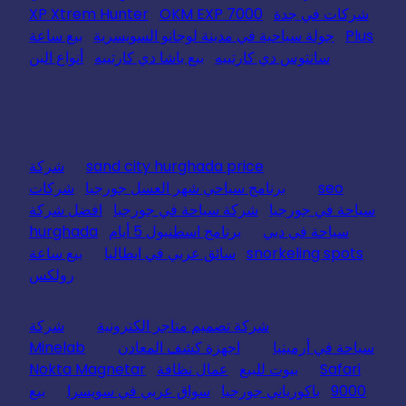
شركات في جدة
OKM EXP 7000
XP Xtrem Hunter
Plus
جولة سياحية في مدينة لوجانو السويسرية
بيع ساعة
سانتوس دي كارتييه
بيع باشا دي كارتييه
أنواع البن
sand city hurghada price
شركة
seo
برنامج سياحي شهر العسل جورجيا
شركات
سياحة في جورجيا
شركة سياحة في جورجيا
افضل شركة
سياحة في دبي
برنامج اسطنبول 5 أيام
hurghada
snorkeling spots
سائق عربي في ايطاليا
بيع ساعة
رولكس
شركة تصميم متاجر الكترونية
شركة
سياحة في أرمينيا
اجهزة كشف المعادن
Minelab
Safari
بيوت للبيع
عمال نظافة
Nokta Magnetar
9000
باكورياني جورجيا
سواق عربي في سويسرا
بيع