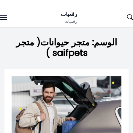
Ski
رقميات
t
رقميات
conten
الوسم:
متجر حيوانات( متجر
saifpets )