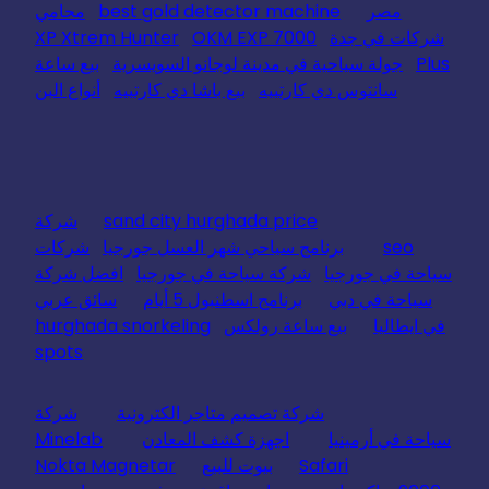
مصر
best gold detector machine
محامي
شركات في جدة
OKM EXP 7000
XP Xtrem Hunter
Plus
جولة سياحية في مدينة لوجانو السويسرية
بيع ساعة
سانتوس دي كارتييه
بيع باشا دي كارتييه
أنواع البن
sand city hurghada price
شركة
seo
برنامج سياحي شهر العسل جورجيا
شركات
سياحة في جورجيا
شركة سياحة في جورجيا
افضل شركة
سياحة في دبي
برنامج اسطنبول 5 أيام
سائق عربي
في ايطاليا
بيع ساعة رولكس
hurghada snorkeling
spots
شركة تصميم متاجر الكترونية
شركة
سياحة في أرمينيا
اجهزة كشف المعادن
Minelab
Safari
بيوت للبيع
Nokta Magnetar