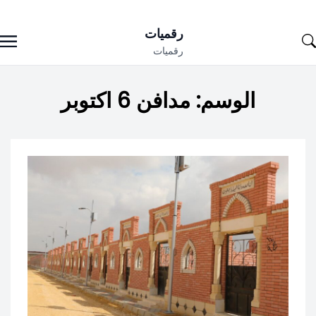
Ski
رقميات
t
رقميات
conten
الوسم:
مدافن 6 اكتوبر