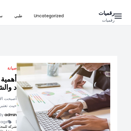
Ski
رقميات
Uncategorized
طبي
سي
t
رقميات
conten
صيانة
أهمية 
د وال
أصبحت الاس
حيث تعتبر 
By
admin
ags -
|
شركة للمحام