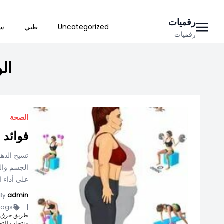
Ski
رقميات
Uncategorized
طبي
سي
t
رقميات
conten
ال
الصحة
فوائد 
تسيح الده
الجسم والد
على أداء ال
By
admin
ags -
|
طريق حرق ا
منتجات للت