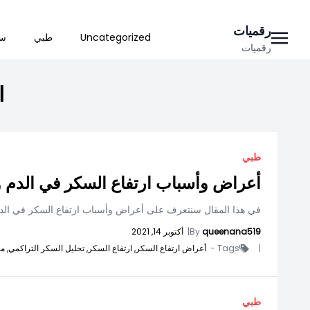
Ski
رقميات
Uncategorized
طبي
سي
t
رقميات
conten
ا
طبي
أعراض وأسباب ارتفاع السكر في الدم و
في هذا المقال سنتعرف على أعراض وأسباب ارتفاع السكر في الدم
queenana519
By
|
أكتوبر 14, 2021
|
Tags -
أعراض ارتفاع السكر,
ارتفاع السكر,
تحليل السكر التراكمي,
مع
طبي