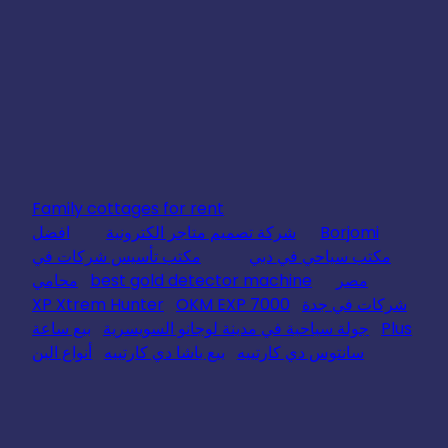
Family cottages for rent
Borjomi
شركة تصميم متاجر الكترونية
افضل
مكتب سياحي في دبي
مكتب تأسيس شركات في
مصر
best gold detector machine
محامي
شركات في جدة
OKM EXP 7000
XP Xtrem Hunter
Plus
جولة سياحية في مدينة لوجانو السويسرية
بيع ساعة
سانتوس دي كارتييه
بيع باشا دي كارتييه
أنواع البن