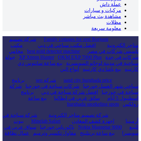
عملة داش
مركبات و سيارات
مشاهدة بث مباشر
مظلات
معلومة سريعة
Family cottages for rent Borjomi
شركة تصميم
متاجر الكترونية
افضل مكتب سياحي في دبي
مكتب
تأسيس شركات في مصر
best gold detector machine
محامي
شركات في جدة
OKM EXP 7000 Plus
XP Xtrem Hunter
جولة
سياحية في مدينة لوجانو السويسرية
بيع ساعة سانتوس دي
كارتييه
بيع باشا دي كارتييه
أنواع البن
sand city hurghada price
شركة seo
برنامج
سياحي شهر العسل جورجيا
شركات سياحة في جورجيا
شركة
سياحة في جورجيا
افضل شركة سياحة في دبي
برنامج
اسطنبول 5 أيام
سائق عربي في ايطاليا
بيع ساعة
رولكس
hurghada snorkeling spots
شركة تصميم متاجر الكترونية
شركة سياحة في
أرمينيا
اجهزة كشف المعادن
Minelab Safari
بيوت
للبيع
Nokta Magnetar 9000
باكورياني جورجيا
سواق عربي في
سويسرا
بيع ساعة بريتلينج
مقاول تكسير وترميم
عمال نظافة