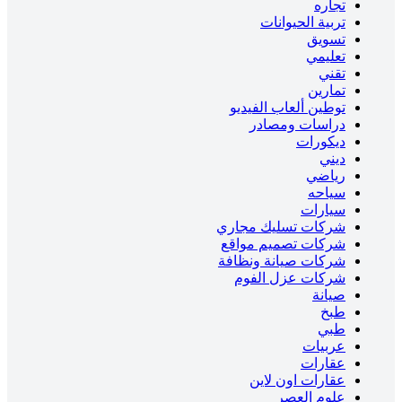
تجاره
تربية الحيوانات
تسويق
تعليمي
تقني
تمارين
توطين ألعاب الفيديو
دراسات ومصادر
ديكورات
ديني
رياضي
سياحه
سيارات
شركات تسليك مجاري
شركات تصميم مواقع
شركات صيانة ونظافة
شركات عزل الفوم
صيانة
طبخ
طبي
عربيات
عقارات
عقارات اون لاين
علوم العصر