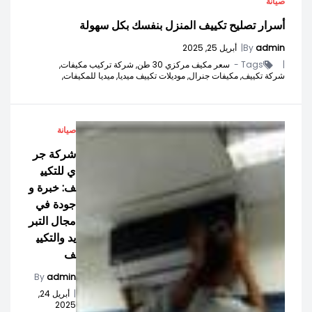
صيانة
أسرار تصليح تكييف المنزل بنفسك بكل سهولة
admin
By
|
أبريل 25, 2025
|
Tags -
سعر مكيف مركزي 30 طن,
شركة تركيب مكيفات,
شركة تكييف,
مكيفات جنرال,
موديلات تكييف ميديا,
ميديا للمكيفات,
صيانة
شركة جر
ي للتكيي
ف: خبرة و
جودة في
مجال التبر
يد والتكيي
ف
By
admin
|
أبريل 24,
2025