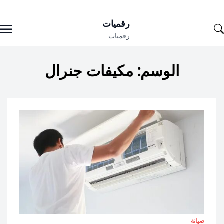
Ski
رقميات
t
رقميات
conten
الوسم:
مكيفات جنرال
صيانة