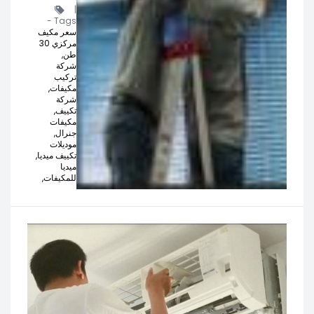
|
Tags -
سعر مكيف
مركزي 30
طن,
شركة
تركيب
مكيفات,
شركة
تكييف,
مكيفات
جنرال,
موديلات
تكييف ميديا,
ميديا
للمكيفات,