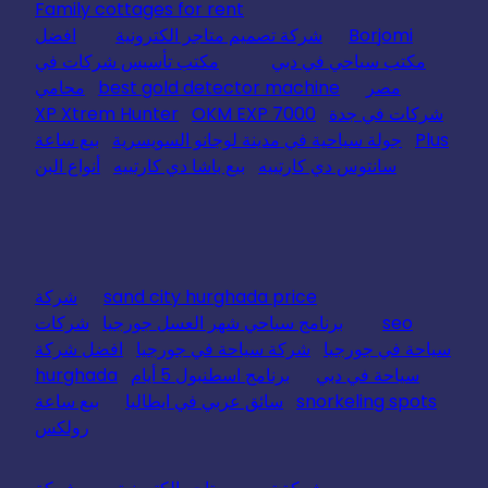
Family cottages for rent
Borjomi
شركة تصميم متاجر الكترونية
افضل
مكتب سياحي في دبي
مكتب تأسيس شركات في
مصر
best gold detector machine
محامي
شركات في جدة
OKM EXP 7000
XP Xtrem Hunter
Plus
جولة سياحية في مدينة لوجانو السويسرية
بيع ساعة
سانتوس دي كارتييه
بيع باشا دي كارتييه
أنواع البن
sand city hurghada price
شركة
seo
برنامج سياحي شهر العسل جورجيا
شركات
سياحة في جورجيا
شركة سياحة في جورجيا
افضل شركة
سياحة في دبي
برنامج اسطنبول 5 أيام
hurghada
snorkeling spots
سائق عربي في ايطاليا
بيع ساعة
رولكس